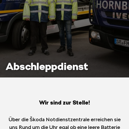
termenü
eigen
termenü
eigen
Abschleppdienst
Wir sind zur Stelle!
Über die Škoda Notdienstzentrale erreichen sie
uns Rund um die Uhr egal ob eine leere Batterie